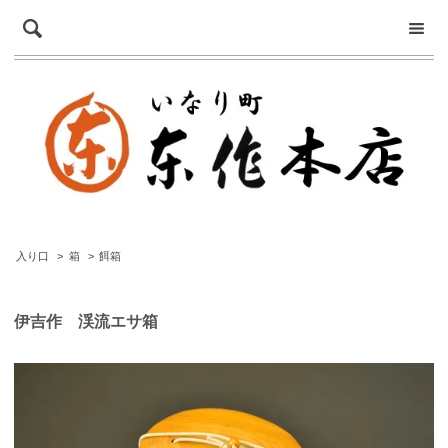
入り口
>
箱
>
餌箱
伊吉作 渓流エサ箱