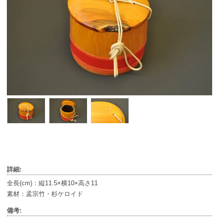
詳細:
全長(cm)：縦11.5×横10×高さ11
素材：孟宗竹・杉ケロイド
備考: