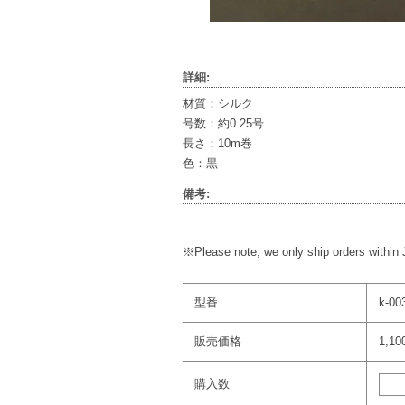
詳細:
材質：シルク
号数：約0.25号
長さ：10m巻
色：黒
備考:
※Please note, we only ship orders within
型番
k-00
販売価格
1,1
購入数