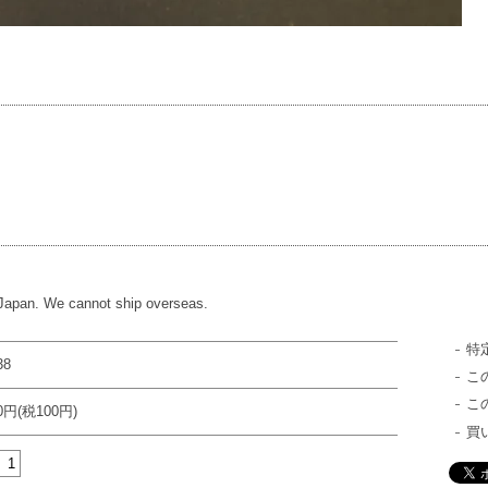
 Japan. We cannot ship overseas.
特
38
こ
こ
00円(税100円)
買