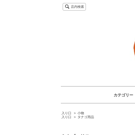
店内検索
カテゴリー
入り口
>
小物
入り口
>
タナゴ用品